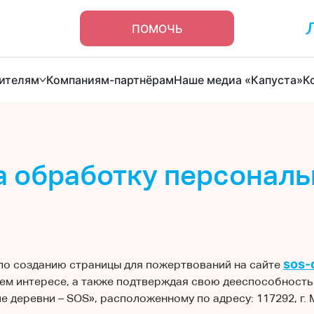
ПОМОЧЬ
ителям
Компаниям-партнёрам
Наше медиа «Капуста»
К
а обработку персонал
sos-
 по созданию страницы для пожертвований на сайте
воем интересе, а также подтверждая свою дееспособнос
еревни – SOS», расположенному по адресу: 117292, г. Мос