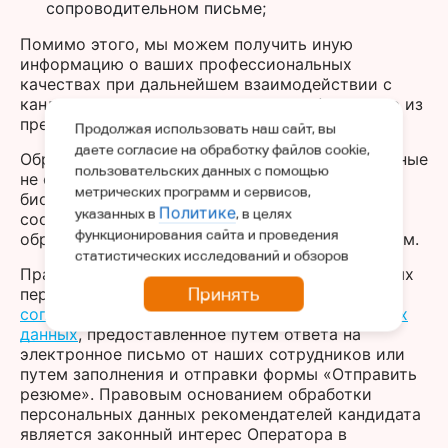
сопроводительном письме;
Помимо этого, мы можем получить иную
информацию о ваших профессиональных
качествах при дальнейшем взаимодействии с
кандидатом, включая контактную информацию из
предыдущих мест работы.
Продолжая использовать наш сайт, вы
даете согласие на обработку файлов cookie,
Обрабатываемые в рамках указанной цели данные
пользовательских данных с помощью
не относятся к специальным категориям или
метрических программ и сервисов,
биометрическим персональным данным в
Политике
указанных в
, в целях
соответствии со ст. 10–11 152-ФЗ и
функционирования сайта и проведения
обрабатываются автоматизированным способом.
статистических исследований и обзоров
Правовым основанием для обработки указанных
Принять
персональных данных о кандидате является
согласие кандидата на обработку персональных
данных
, предоставленное путем ответа на
электронное письмо от наших сотрудников или
путем заполнения и отправки формы «Отправить
резюме». Правовым основанием обработки
персональных данных рекомендателей кандидата
является законный интерес Оператора в