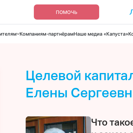
ПОМОЧЬ
ителям
Компаниям-партнёрам
Наше медиа «Капуста»
К
Целевой капита
Елены Сергеевн
Что тако