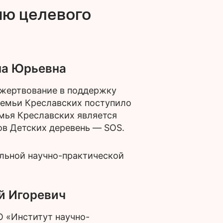
ию целевого
на Юрьевна
ожертвование в поддержку
семьи Креславских поступило
семья Креславских является
в Детских деревень — SOS.
льной научно-практической
й Игоревич
 «Институт научно-