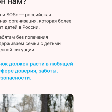
он нам?
вни SOS» — российская
ная организация, которая более
т детей в России.
ебятам без попечения
ддерживаем семьи с детьми
енной ситуации.
ок должен расти в любящей
сфере доверия, заботы,
езопасности.