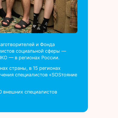
лаготворителей и Фонда
алистов социальной сферы —
НКО — в регионах России.
нах страны, в 15 регионах
учения специалистов «SOSтояние
00 внешних специалистов