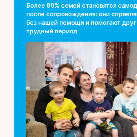
Более 90% семей становятся само
после сопровождения: они справля
без нашей помощи и помогают дру
трудный период