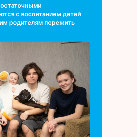
достаточными
ются с воспитанием детей
гим родителям пережить