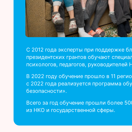
С 2012 года эксперты при поддержке б
президентских грантов обучают специ
психологов, педагогов, руководителей 
В 2022 году обучение прошло в 11 регио
с 2022 года реализуется программа об
безопасности».
Всего за год обучение прошли более 5
из НКО и государственной сферы.