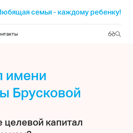
Любящая семья - каждому ребенку!
онтакты
л имени
ы Брусковой
е целевой капитал