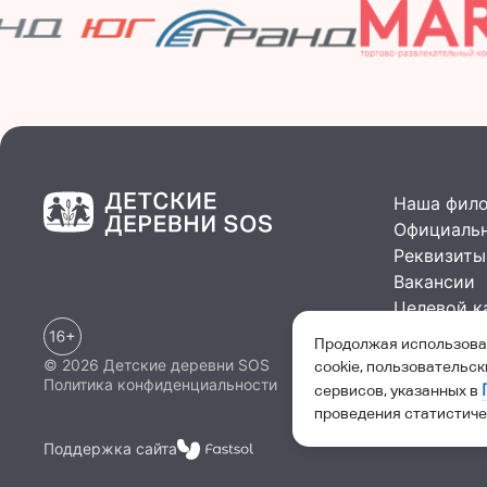
Наша фил
Официальн
Реквизиты
Вакансии
Целевой к
СМИ о нас
Продолжая использоват
Вопросы и
© 2026 Детские деревни SOS
cookie, пользовательс
Политика конфиденциальности
сервисов, указанных в
проведения статистиче
Поддержка сайта