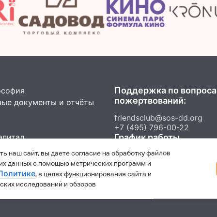
Поддержка по вопрос
ософия
пожертвований:
ые документы и отчёты
friendsclub@sos-dd.org
+7 (495) 796-00-22
апитал
График работы
ь наш сайт, вы даете согласие на обработку файлов
C 10.00 до 18.00 в рабочие дн
 ответы
В остальные часы можно оста
ких данных с помощью метрических программ и
сообщение на автоответчик
Политике
, в целях функционирования сайта и
ских исследований и обзоров