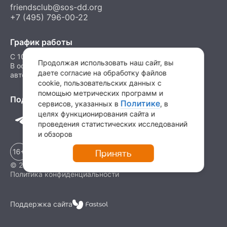
friendsclub@sos-dd.org
+7 (495) 796-00-22
График работы
C 10.00 до 18.00 в рабочие дни
Продолжая использовать наш сайт, вы
В остальные часы можно оставить сообщение на
даете согласие на обработку файлов
автоответчик
cookie, пользовательских данных с
помощью метрических программ и
Подпишитесь на нас в соц. сетях
Политике
сервисов, указанных в
, в
целях функционирования сайта и
проведения статистических исследований
и обзоров
Принять
© 2026 Детские деревни SOS
Политика конфиденциальности
Поддержка сайта