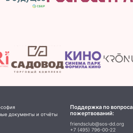
Поддержка по вопрос
ософия
пожертвований:
ые документы и отчёты
friendsclub@sos-dd.org
+7 (495) 796-00-22