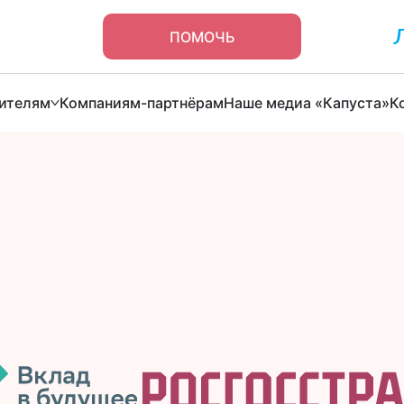
ПОМОЧЬ
ителям
Компаниям-партнёрам
Наше медиа «Капуста»
К