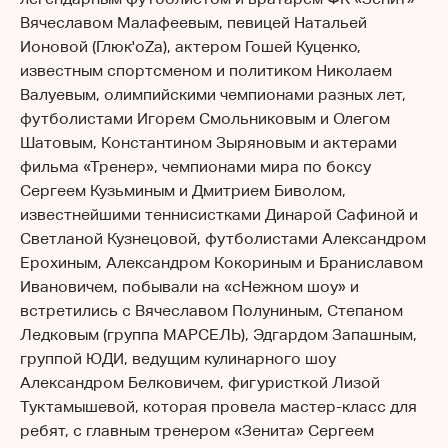
Вячеславом Малафеевым, певицей Натальей
Ионовой (Глюк'oZa), актером Гошей Куценко,
известным спортсменом и политиком Николаем
Валуевым, олимпийскими чемпионами разных лет,
футболистами Игорем Смольниковым и Олегом
Шатовым, Константином Зыряновым и актерами
фильма «Тренер», чемпионами мира по боксу
Сергеем Кузьминым и Дмитрием Биволом,
известнейшими теннисистками Динарой Сафиной и
Светланой Кузнецовой, футболистами Александром
Ерохиным, Александром Кокориным и Браниславом
Ивановичем, побывали на «сНежном шоу» и
встретились с Вячеславом Полуниным, Степаном
Ледковым (группа МАРСЕЛЬ), Эдгардом Запашным,
группой ЮДИ, ведущим кулинарного шоу
Александром Белковичем, фигуристкой Лизой
Туктамышевой, которая провела мастер-класс для
ребят, с главным тренером «Зенита» Сергеем