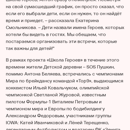
на свой сумасшедший график, он просто сказал, что
если его выбрали дети, если он нужен, то он найдёт
время и приедет, – рассказала Екатерина
Смольникова. – Дети назвали имена Героев, которых
хотели бы видеть в гостях. Мы обещаем, что
постараемся организовать эти встречи, которые
так важны для детей!"
В рамках проекта «Школа Героев» в течение этого
времени жители Детской деревни – SOS Пушкин,
помимо Антона Беляева, встречались с чемпионами
Мира по брейкдансу командой «Top9», выдающимся
хоккеистом Ильей Ковальчуком, олимпийской
чемпионкой Светланой Журовой, известным
пилотом Формулы-1 Виталием Петровым и
чемпионом мира и Европы по бодибилдингу
Александром Федоровым, участниками группы
IOWA: Катей Иванчиковой и Лёней Терещенко,
легендарным футболистом и вратарем ФК «Зенит»