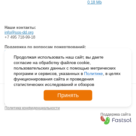
0.18 Mb
Наши контакты:
info@sos-dd.org
+7 495 718-99-18
Поддержка по вопросам пожертвований:
friendsclub@sos-dd.org
+7 495 796-00-22
Продолжая использовать наш сайт, вы даете
согласие на обработку файлов cookie,
(с 10.00 до 18.00 в рабочие дни.
пользовательских данных с помощью метрических
В остальные часы можно оставить сообщение на автоответчик)
программ и сервисов, указанных в
Политике
, в целях
функционирования сайта и проведения
статистических исследований и обзоров
Принять
© 2026. ДЕТСКИЕ ДЕРЕВНИ – SOS РОССИЯ
Политика конфиденциальности
Поддержка сайта